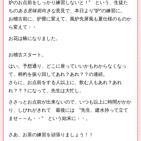
炉のお点前をしっかり練習しないと！” という、生徒た
ちの
ある意味前向きな
意見で、本日より”炉”の練習に。
お稽古前に、炉畳に変えて、風炉先屏風も夏仕様のものか
ら変えて・・
お花は椿になりました。
お稽古スタート。
はい。予想通り、どこに座っていいかもわからなくなっ
て、柄杓を振り回してあれ？あれ？？の連続。
さらに、お点前をする人以上に、飲む人もあれ？あれ
れ？？？になって、先生は大忙し。
ささっとお点前が出来ないので、いつも以上に時間がかか
り、しびれがきれて 最後には ”先生、建水持って立て
ませ～～ん・・” という始末に・・。
さあ、お茶の練習を頑張りましょう！！