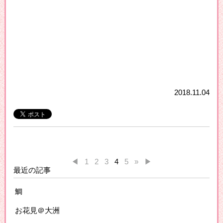
2018.11.04
◀
1
2
3
4
5
»
▶
最近の記事
鯛
お花見＠大洲