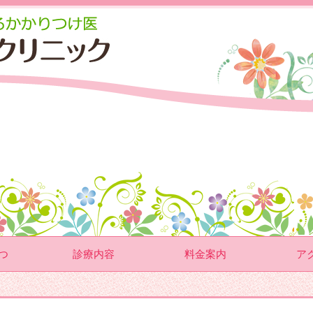
つ
診療内容
料金案内
ア