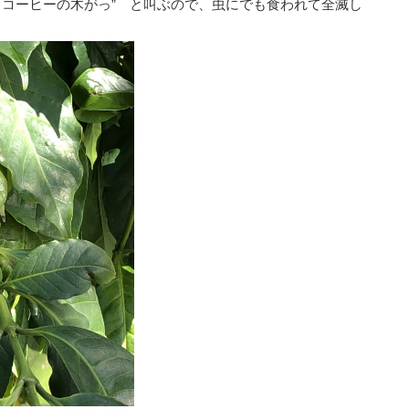
！コーヒーの木がっ” と叫ぶので、虫にでも食われて全滅し