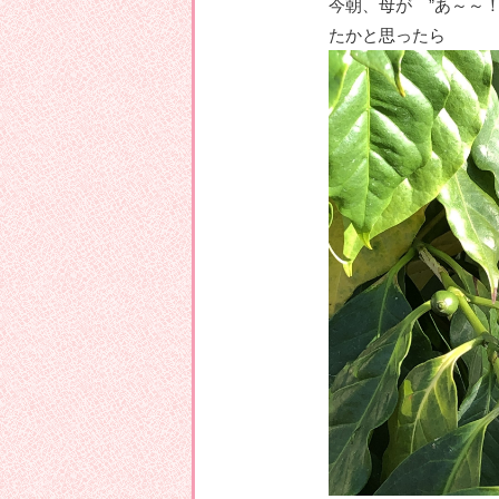
今朝、母が ”あ～～
たかと思ったら